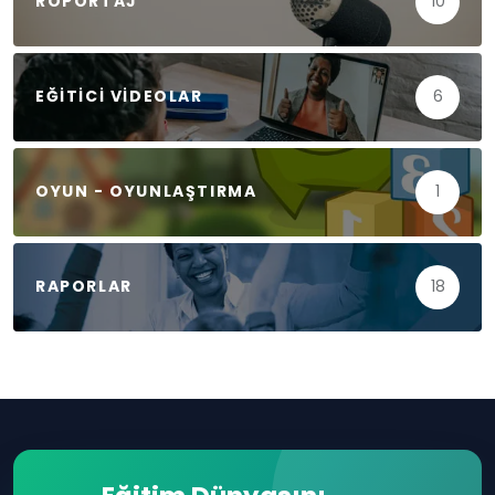
RÖPORTAJ
10
EĞITICI VIDEOLAR
6
OYUN - OYUNLAŞTIRMA
1
RAPORLAR
18