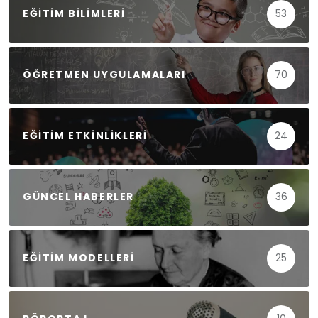
EĞITIM BILIMLERI
53
ÖĞRETMEN UYGULAMALARI
70
EĞITIM ETKINLIKLERI
24
GÜNCEL HABERLER
36
EĞITIM MODELLERI
25