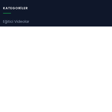
KATEGORILER
Eğitici Videolar
Eğitim Bilimleri
Eğitim Etkinlikleri
Eğitim Modelleri
Eğitim Teknolojileri
Güncel Haberler
Öğretmen Uygulamaları
Oyun - Oyunlaştırma
HIZLI ERIŞIM