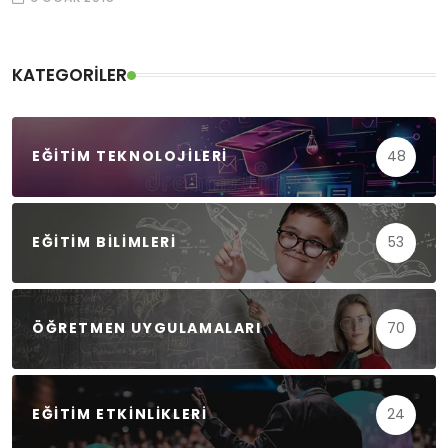
KATEGORILER
EĞITIM TEKNOLOJILERI
48
EĞITIM BILIMLERI
53
ÖĞRETMEN UYGULAMALARI
70
EĞITIM ETKINLIKLERI
24