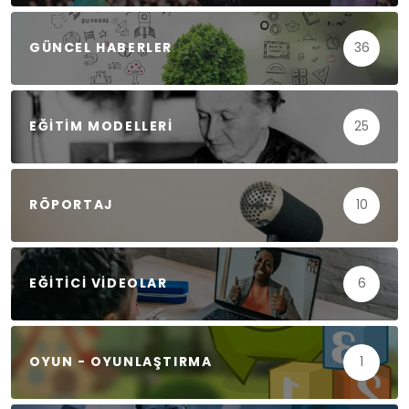
GÜNCEL HABERLER
36
EĞITIM MODELLERI
25
RÖPORTAJ
10
EĞITICI VIDEOLAR
6
OYUN - OYUNLAŞTIRMA
1