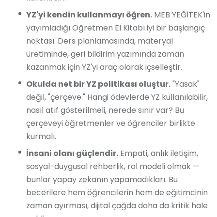
YZ'yi kendin kullanmayı öğren.
MEB YEĞİTEK'in
yayımladığı Öğretmen El Kitabı iyi bir başlangıç
noktası. Ders planlamasında, materyal
üretiminde, geri bildirim yazımında zaman
kazanmak için YZ'yi araç olarak içselleştir.
Okulda net bir YZ politikası oluştur.
"Yasak"
değil, "çerçeve." Hangi ödevlerde YZ kullanılabilir,
nasıl atıf gösterilmeli, nerede sınır var? Bu
çerçeveyi öğretmenler ve öğrenciler birlikte
kurmalı.
İnsani olanı güçlendir.
Empati, anlık iletişim,
sosyal-duygusal rehberlik, rol modeli olmak —
bunlar yapay zekanın yapamadıkları. Bu
becerilere hem öğrencilerin hem de eğitimcinin
zaman ayırması, dijital çağda daha da kritik hale