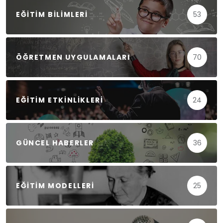
EĞITIM BILIMLERI
53
ÖĞRETMEN UYGULAMALARI
70
EĞITIM ETKINLIKLERI
24
GÜNCEL HABERLER
36
EĞITIM MODELLERI
25