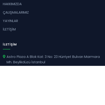
HAKKIMIZDA
ÇALIŞMALARIMIZ
YAYINLAR
İLETİŞİM
İLETIŞIM
Astro Plaza A Blok Kat: 3 No: 23 Hürriyet Bulvarı Marmara
Mh. Beylikdüzü İstanbul
+90 212 925 22 90
bilgi@gelecekegitimde.com
© 2026 Gelecek Eğitimde Derneği. Tüm hakları saklıdır.