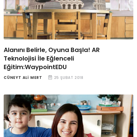
Alanını Belirle, Oyuna Başla! AR
Teknolojisi İle Eğlenceli
Eğitim:WaypointEDU
CÜNEYT ALI MERT
25 ŞUBAT 2018