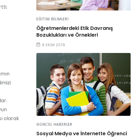
tti.
EĞITIM BILIMLERI
Öğretmenlerdeki Etik Davranış
Bozuklukları ve Örnekleri
8 EKIM 2019
ımın
imizi
lar.
yun
ı olarak
GÜNCEL HABERLER
Sosyal Medya ve İnternette Öğrenci