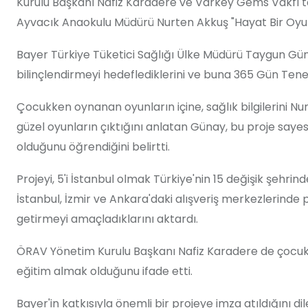
Kurulu Başkanı Nafiz Karadere ve Varkey Gems Vakfı ta
Ayvacık Anaokulu Müdürü
Nurten
Akkuş
"Hayat Bir Oyun
Bayer Türkiye Tüketici Sağlığı Ülke Müdürü Taygun Gün
bilinçlendirmeyi hedeflediklerini ve buna 365 Gün Tenef
Çocukken oynanan oyunların içine, sağlık bilgilerini
Nu
güzel oyunların çıktığını anlatan Günay, bu proje saye
olduğunu öğrendiğini belirtti.
Projeyi, 5'i İstanbul olmak Türkiye'nin 15 değişik şeh
İstanbul, İzmir ve Ankara'daki alışveriş merkezlerinde p
getirmeyi amaçladıklarını aktardı.
ÖRAV Yönetim Kurulu Başkanı Nafiz Karadere de çocuklar
eğitim almak olduğunu ifade etti.
Bayer'in katkısıyla önemli bir projeye imza atıldığını 