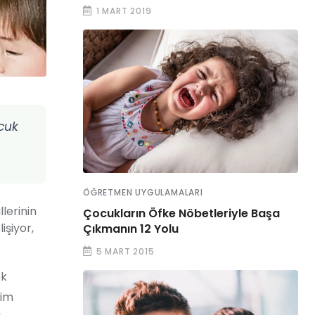
1 MART 2019
ocuk
ÖĞRETMEN UYGULAMALARI
llerinin
Çocukların Öfke Nöbetleriyle Başa
işiyor,
Çıkmanın 12 Yolu
5 MART 2015
ek
tim