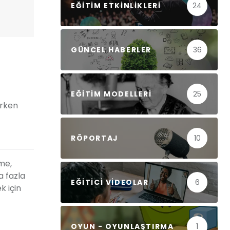
EĞITIM ETKINLIKLERI
24
GÜNCEL HABERLER
36
EĞITIM MODELLERI
25
arken
RÖPORTAJ
10
me,
a fazla
EĞITICI VIDEOLAR
6
k için
OYUN - OYUNLAŞTIRMA
1