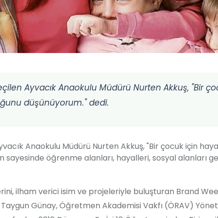
seçilen Ayvacık Anaokulu Müdürü Nurten Akkuş, "Bir ç
duğunu düşünüyorum." dedi.
n Ayvacık Anaokulu Müdürü
Nurten
Akkuş
, "Bir çocuk için haya
ayesinde öğrenme alanları, hayalleri, sosyal alanları gel
erini, ilham verici isim ve projeleriyle buluşturan Brand We
dürü Taygun Günay, Öğretmen Akademisi Vakfı (ÖRAV) Yöne