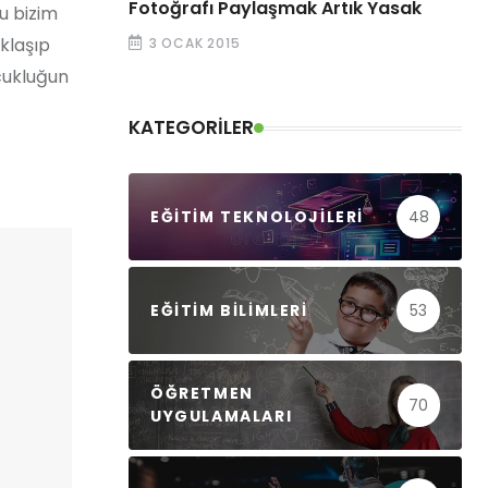
Fotoğrafı Paylaşmak Artık Yasak
u bizim
klaşıp
3 OCAK 2015
ocukluğun
KATEGORILER
EĞITIM TEKNOLOJILERI
48
EĞITIM BILIMLERI
53
ÖĞRETMEN
70
UYGULAMALARI