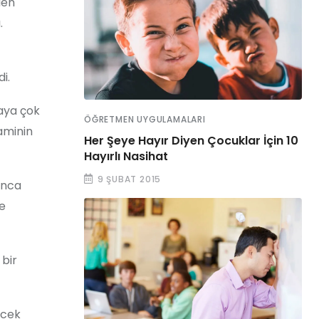
len
.
i.
taya çok
ÖĞRETMEN UYGULAMALARI
aminin
Her Şeye Hayır Diyen Çocuklar İçin 10
Hayırlı Nasihat
9 ŞUBAT 2015
unca
le
 bir
ecek