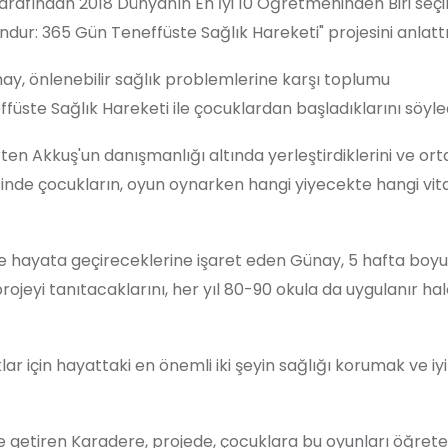
rafından 2018 Dünyanın En İyi 10 Öğretmeninden Biri seçi
dur: 365 Gün Teneffüste Sağlık Hareketi" projesini anlattı
ay, önlenebilir sağlık problemlerine karşı toplumu
füste Sağlık Hareketi ile çocuklardan başladıklarını söyled
rten
Akkuş
'un danışmanlığı altında yerleştirdiklerini ve or
sinde çocukların, oyun oynarken hangi yiyecekte hangi vit
rinde hayata geçireceklerine işaret eden Günay, 5 hafta boy
rojeyi tanıtacaklarını, her yıl 80-90 okula da uygulanır ha
 için hayattaki en önemli iki şeyin sağlığı korumak ve iyi
dile getiren Karadere, projede, çocuklara bu oyunları öğret