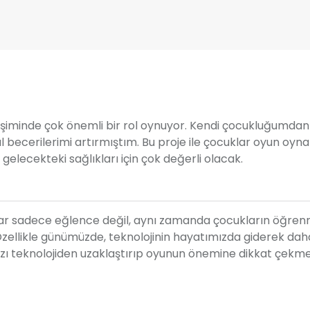
lişiminde çok önemli bir rol oynuyor. Kendi çocukluğumdan
l becerilerimi artırmıştım. Bu proje ile çocuklar oyun oyn
gelecekteki sağlıkları için çok değerli olacak.
nlar sadece eğlence değil, aynı zamanda çocukların öğren
Özellikle günümüzde, teknolojinin hayatımızda giderek dah
ızı teknolojiden uzaklaştırıp oyunun önemine dikkat çekme