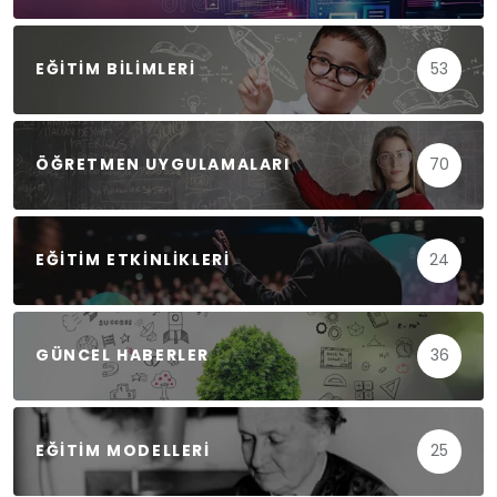
EĞITIM BILIMLERI
53
ÖĞRETMEN UYGULAMALARI
70
EĞITIM ETKINLIKLERI
24
GÜNCEL HABERLER
36
EĞITIM MODELLERI
25