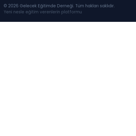
© 2026 Gelecek Eğitimde Derneği. Tüm hakları saklıdır.
Yeni nesle eğitim verenlerin platformu