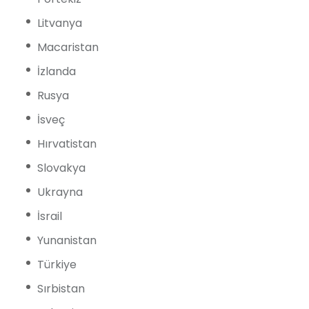
Litvanya
Macaristan
İzlanda
Rusya
İsveç
Hırvatistan
Slovakya
Ukrayna
İsrail
Yunanistan
Türkiye
Sırbistan