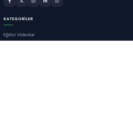
KATEGORILER
Eğitici Videolar
Eğitim Bilimleri
Eğitim Etkinlikleri
Eğitim Modelleri
Eğitim Teknolojileri
Güncel Haberler
Öğretmen Uygulamaları
Oyun - Oyunlaştırma
HIZLI ERIŞIM