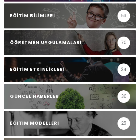
EĞITIM BILIMLERI
53
ÖĞRETMEN UYGULAMALARI
70
EĞITIM ETKINLIKLERI
24
GÜNCEL HABERLER
36
EĞITIM MODELLERI
25