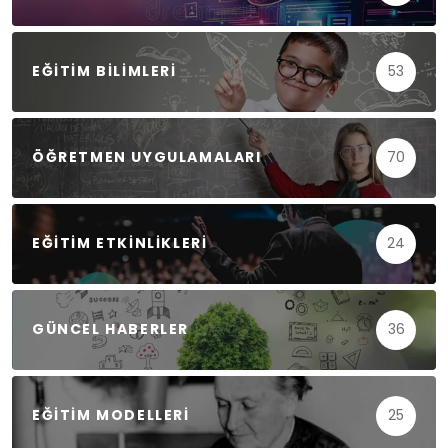
EĞITIM BILIMLERI
53
ÖĞRETMEN UYGULAMALARI
70
EĞITIM ETKINLIKLERI
24
GÜNCEL HABERLER
36
EĞITIM MODELLERI
25