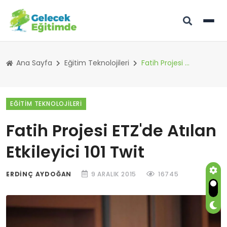
Ana Sayfa
Eğitim Teknolojileri
Fatih Projesi ETZ'de Atılan Etkileyici 101 Twit
EĞITIM TEKNOLOJILERI
Fatih Projesi ETZ'de Atılan
Etkileyici 101 Twit
ERDINÇ AYDOĞAN
9 ARALIK 2015
16745