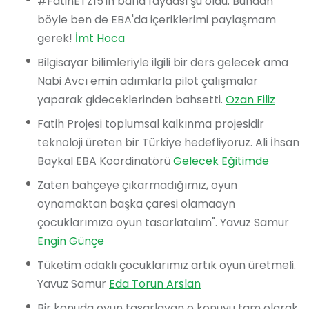
#FatihETZ15'in bana faydası şu oldu. Bundan
böyle ben de EBA'da içeriklerimi paylaşmam
gerek!
İmt Hoca
Bilgisayar bilimleriyle ilgili bir ders gelecek ama
Nabi Avcı emin adımlarla pilot çalışmalar
yaparak gideceklerinden bahsetti.
Ozan Filiz
Fatih Projesi toplumsal kalkınma projesidir
teknoloji üreten bir Türkiye hedefliyoruz. Ali İhsan
Baykal EBA Koordinatörü
Gelecek Eğitimde
Zaten bahçeye çıkarmadığımız, oyun
oynamaktan başka çaresi olamaayn
çocuklarımıza oyun tasarlatalım". Yavuz Samur
Engin Günçe
Tüketim odaklı çocuklarımız artık oyun üretmeli.
Yavuz Samur
Eda Torun Arslan
Bir konuda oyun tasarlayan o konuyu tam olarak