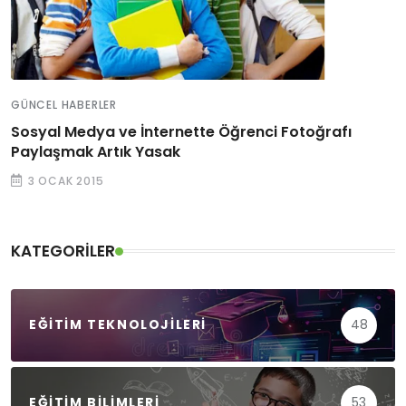
GÜNCEL HABERLER
Sosyal Medya ve İnternette Öğrenci Fotoğrafı
Paylaşmak Artık Yasak
3 OCAK 2015
KATEGORILER
EĞITIM TEKNOLOJILERI
48
EĞITIM BILIMLERI
53