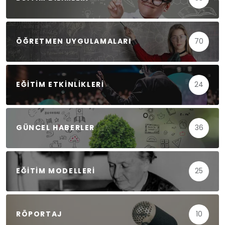
ÖĞRETMEN UYGULAMALARI
70
EĞITIM ETKINLIKLERI
24
GÜNCEL HABERLER
36
EĞITIM MODELLERI
25
RÖPORTAJ
10