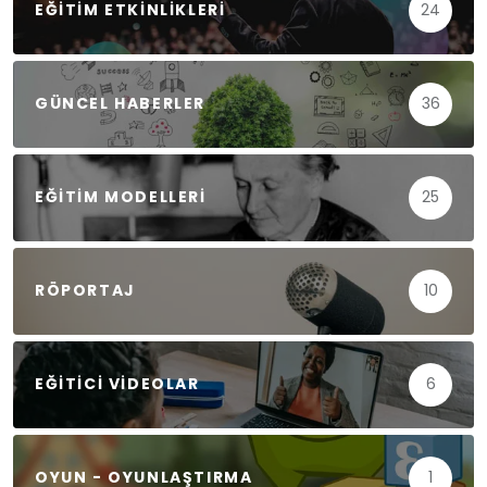
EĞITIM ETKINLIKLERI
24
GÜNCEL HABERLER
36
EĞITIM MODELLERI
25
RÖPORTAJ
10
EĞITICI VIDEOLAR
6
OYUN - OYUNLAŞTIRMA
1