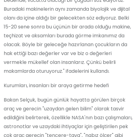
bedende, vücutta olacağı bir çağdan söz ediyoruz.
Buradaki makinelerin aynı zamanda biyolojik ve dijital
olanı da içine aldığı bir gelecekten söz ediyoruz. Belki
15-20 sene sonra bu üçünün bir arada olduğu makine,
teçhizat ve aksamları burada görme imkanımız da
olacak. Böyle bir geleceğe hazırlanan çocukların da
hak ettiği bazı değerler var ve biz o değerleri
vermekle mükellef olan insanlarız. Çünkü belirli
makamlarda oturuyoruz." ifadelerini kullandı.
Kurumları, insanları bir araya getirme hedefi
Bakan Selçuk, bugün günlük hayatta görülen birçok
araç ve gerecin "uzaydan gelen bilim" olarak tasvir
edildiğini belirterek, özellikle NASA'nın bazı çalışmaları,
astronotlar ve uzaydaki ihtiyaçlar için geliştirilen pek
çok araç gerecin "tencere-tava", "nabız ölçer" gibi