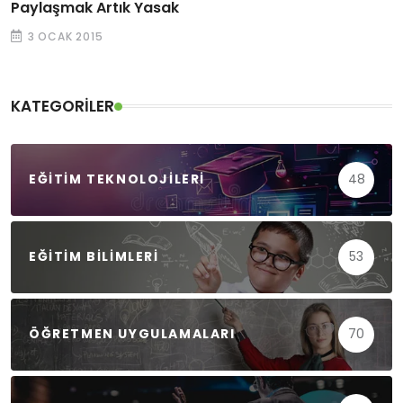
Paylaşmak Artık Yasak
3 OCAK 2015
KATEGORILER
EĞITIM TEKNOLOJILERI
48
EĞITIM BILIMLERI
53
ÖĞRETMEN UYGULAMALARI
70