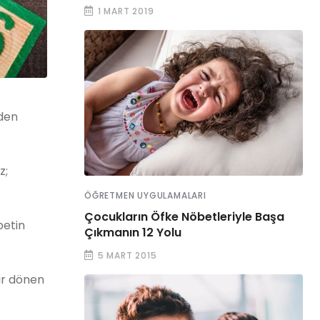
1 MART 2019
nden
z;
ÖĞRETMEN UYGULAMALARI
Çocukların Öfke Nöbetleriyle Başa
betin
Çıkmanın 12 Yolu
5 MART 2015
ar dönen