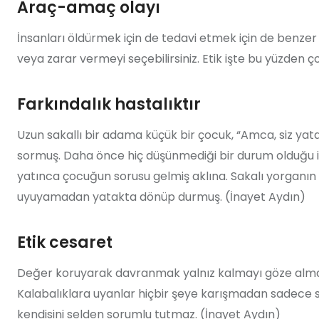
Araç-amaç olayı
İnsanları öldürmek için de tedavi etmek için de benzer t
veya zarar vermeyi seçebilirsiniz. Etik işte bu yüzden ç
Farkındalık hastalıktır
Uzun sakallı bir adama küçük bir çocuk, “Amca, siz yata
sormuş. Daha önce hiç düşünmediği bir durum olduğu
yatınca çocuğun sorusu gelmiş aklına. Sakalı yorganın
uyuyamadan yatakta dönüp durmuş. (İnayet Aydın)
Etik cesaret
Değer koruyarak davranmak yalnız kalmayı göze almaktı
Kalabalıklara uyanlar hiçbir şeye karışmadan sadece s
kendisini selden sorumlu tutmaz. (İnayet Aydın)