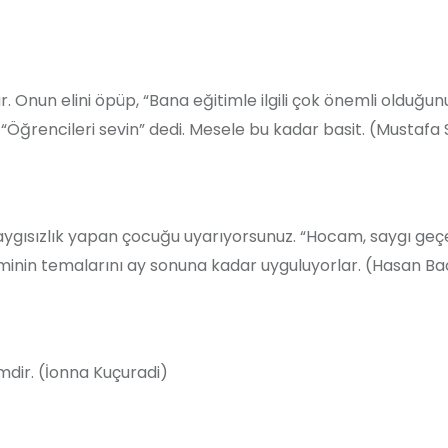
 Onun elini öpüp, “Bana eğitimle ilgili çok önemli olduğun
 “Öğrencileri sevin” dedi. Mesele bu kadar basit. (Mustafa
saygısızlık yapan çocuğu uyarıyorsunuz. “Hocam, saygı geç
iminin temalarını ay sonuna kadar uyguluyorlar. (Hasan Ba
dir. (İonna Kuçuradi)