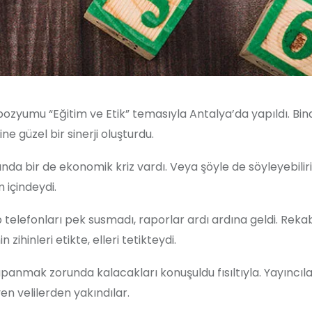
pozyumu “Eğitim ve Etik” temasıyla Antalya’da yapıldı. Bi
ne güzel bir sinerji oluşturdu.
nda bir de ekonomik kriz vardı. Veya şöyle de söyleyebiliri
içindeydi.
 telefonları pek susmadı, raporlar ardı ardına geldi. Reka
 zihinleri etikte, elleri tetikteydi.
anmak zorunda kalacakları konuşuldu fısıltıyla. Yayıncıl
n velilerden yakındılar.