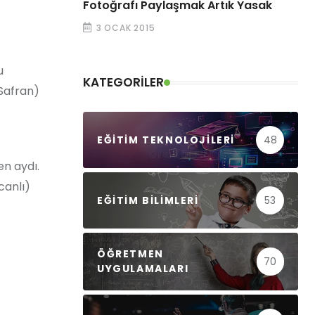
Fotoğrafı Paylaşmak Artık Yasak
3 OCAK 2015
u
KATEGORILER
 Safran)
EĞITIM TEKNOLOJILERI
48
en aydı.
canlı)
EĞITIM BILIMLERI
53
ÖĞRETMEN
70
UYGULAMALARI