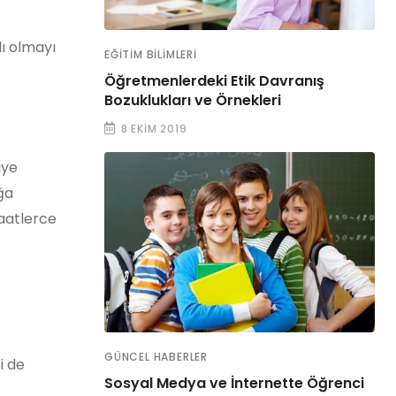
lı olmayı
EĞITIM BILIMLERI
Öğretmenlerdeki Etik Davranış
Bozuklukları ve Örnekleri
8 EKIM 2019
iye
ğa
saatlerce
GÜNCEL HABERLER
i de
Sosyal Medya ve İnternette Öğrenci