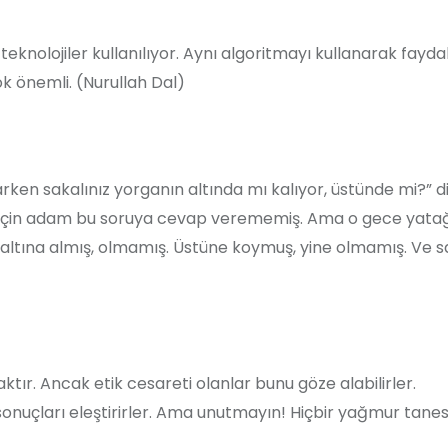
eknolojiler kullanılıyor. Aynı algoritmayı kullanarak fayda
ok önemli. (Nurullah Dal)
rken sakalınız yorganın altında mı kalıyor, üstünde mi?” d
 için adam bu soruya cevap verememiş. Ama o gece yata
 altına almış, olmamış. Üstüne koymuş, yine olmamış. Ve 
r. Ancak etik cesareti olanlar bunu göze alabilirler.
onuçları eleştirirler. Ama unutmayın! Hiçbir yağmur tanes