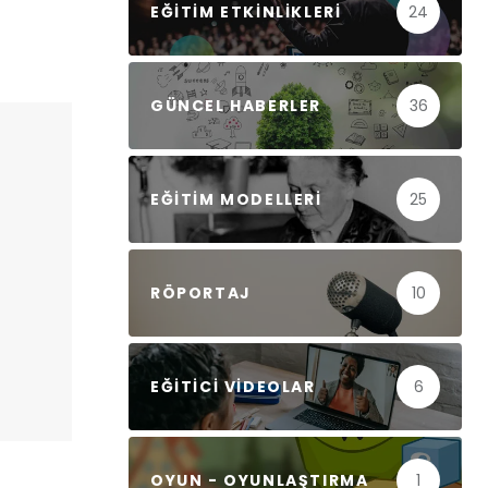
EĞITIM ETKINLIKLERI
24
GÜNCEL HABERLER
36
EĞITIM MODELLERI
25
RÖPORTAJ
10
EĞITICI VIDEOLAR
6
OYUN - OYUNLAŞTIRMA
1