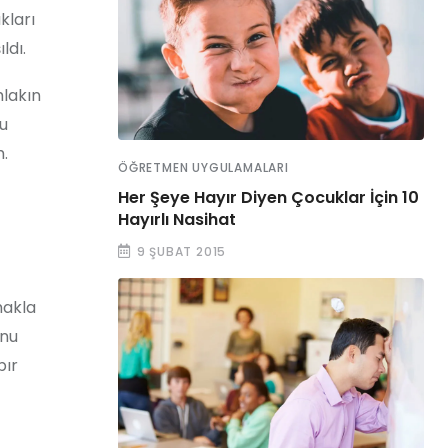
kları
ldı.
hlakın
gu
m.
ÖĞRETMEN UYGULAMALARI
Her Şeye Hayır Diyen Çocuklar İçin 10
Hayırlı Nasihat
9 ŞUBAT 2015
makla
unu
bır