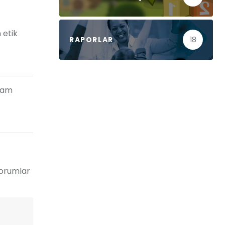
 etik
RAPORLAR
18
vram
yorumlar