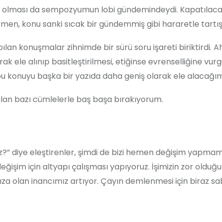
cak olması da sempozyumun lobi gündemindeydi. Kapatılaca
men, konu sanki sıcak bir gündemmiş gibi hararetle tartışı
an konuşmalar zihnimde bir sürü soru işareti biriktirdi. A
ak ele alınıp basitleştirilmesi, etiğinse evrenselliğine vur
 bu konuyu başka bir yazıda daha geniş olarak ele alacağı
lan bazı cümlelerle baş başa bırakıyorum.
unuz?” diye eleştirenler, şimdi de bizi hemen değişim yapma
değişim için altyapı çalışması yapıyoruz. İşimizin zor olduğ
a olan inancımız artıyor. Çayın demlenmesi için biraz sa