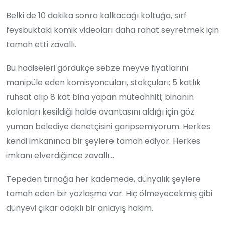
Belki de 10 dakika sonra kalkacağı koltuğa, sırf
feysbuktaki komik videoları daha rahat seyretmek için
tamah etti zavallı.
Bu hadiseleri gördükçe sebze meyve fiyatlarını
manipüle eden komisyoncuları, stokçuları; 5 katlık
ruhsat alıp 8 kat bina yapan müteahhiti; binanın
kolonları kesildiği halde avantasını aldığı için göz
yuman belediye denetçisini garipsemiyorum. Herkes
kendi imkanınca bir şeylere tamah ediyor. Herkes
imkanı elverdiğince zavallı…
Tepeden tırnağa her kademede, dünyalık şeylere
tamah eden bir yozlaşma var. Hiç ölmeyecekmiş gibi
dünyevi çıkar odaklı bir anlayış hakim.