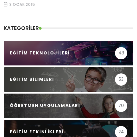
3 OCAK 2015
KATEGORILER
EĞITIM TEKNOLOJILERI
48
EĞITIM BILIMLERI
53
ÖĞRETMEN UYGULAMALARI
70
EĞITIM ETKINLIKLERI
24