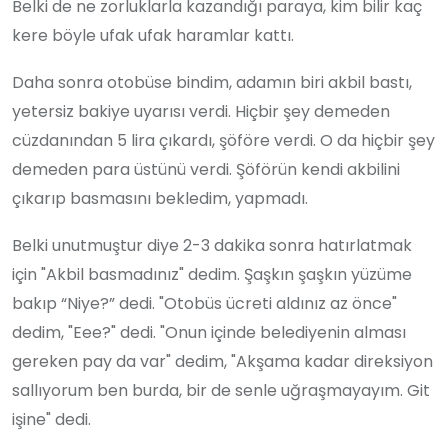
Belki de ne zorluklarla kazandığı paraya, kim bilir kaç
kere böyle ufak ufak haramlar kattı.
Daha sonra otobüse bindim, adamın biri akbil bastı,
yetersiz bakiye uyarısı verdi. Hiçbir şey demeden
cüzdanından 5 lira çıkardı, şöföre verdi. O da hiçbir şey
demeden para üstünü verdi. Şöförün kendi akbilini
çıkarıp basmasını bekledim, yapmadı.
Belki unutmuştur diye 2-3 dakika sonra hatırlatmak
için "Akbil basmadınız" dedim. Şaşkın şaşkın yüzüme
bakıp “Niye?” dedi. "Otobüs ücreti aldınız az önce"
dedim, "Eee?" dedi. "Onun içinde belediyenin alması
gereken pay da var" dedim, "Akşama kadar direksiyon
sallıyorum ben burda, bir de senle uğraşmayayım. Git
işine" dedi.