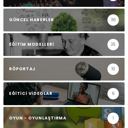
GÜNCEL HABERLER
36
EĞITIM MODELLERI
25
RÖPORTAJ
10
EĞITICI VIDEOLAR
6
OYUN - OYUNLAŞTIRMA
1