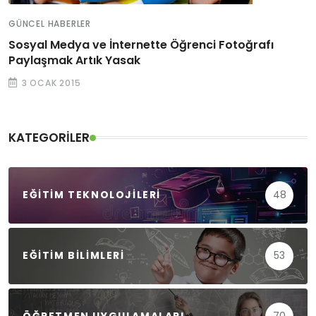
GÜNCEL HABERLER
Sosyal Medya ve İnternette Öğrenci Fotoğrafı
Paylaşmak Artık Yasak
3 OCAK 2015
KATEGORILER
EĞITIM TEKNOLOJILERI
48
EĞITIM BILIMLERI
53