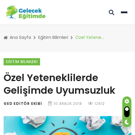
Ana Sayfa
Eğitim Bilimleri
Özel Yeteneklilerde Gelişimde Uyumsuzluk
EĞITIM BILIMLERI
Özel Yeteneklilerde
Gelişimde Uyumsuzluk
GED EDITÖR EKIBI
10 ARALIK 2018
12612