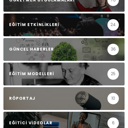
ÖĞRETMEN UYGULAMALARI
70
EĞITIM ETKINLIKLERI
24
GÜNCEL HABERLER
36
EĞITIM MODELLERI
25
RÖPORTAJ
10
EĞITICI VIDEOLAR
6