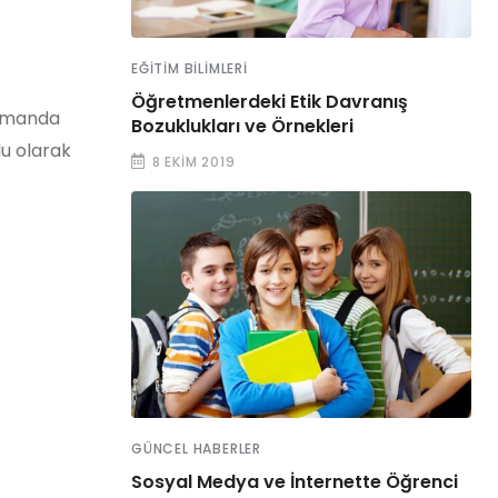
EĞITIM BILIMLERI
Öğretmenlerdeki Etik Davranış
 zamanda
Bozuklukları ve Örnekleri
lu olarak
8 EKIM 2019
GÜNCEL HABERLER
Sosyal Medya ve İnternette Öğrenci