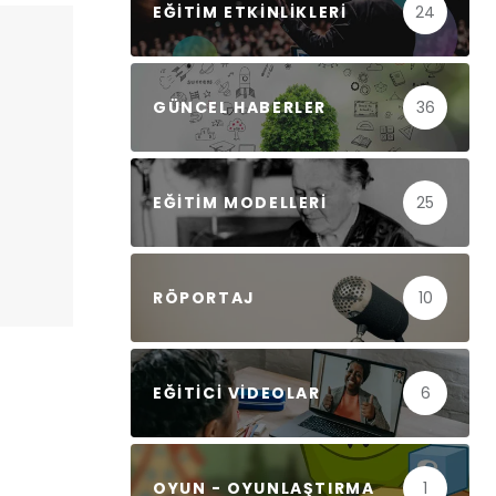
EĞITIM ETKINLIKLERI
24
GÜNCEL HABERLER
36
EĞITIM MODELLERI
25
RÖPORTAJ
10
EĞITICI VIDEOLAR
6
OYUN - OYUNLAŞTIRMA
1