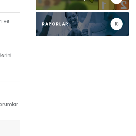
rı ve
RAPORLAR
18
lerini
yorumlar