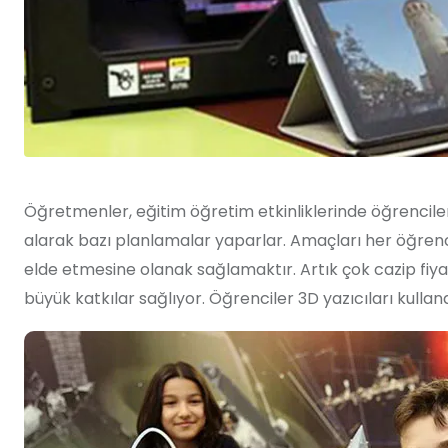
Öğretmenler, eğitim öğretim etkinliklerinde öğrencileri
alarak bazı planlamalar yaparlar. Amaçları her öğrenc
elde etmesine olanak sağlamaktır. Artık çok cazip fiyat
büyük katkılar sağlıyor. Öğrenciler 3D yazıcıları kullana