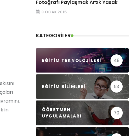
Fotoğrafı Paylaşmak Artık Yasak
3 OCAK 2015
KATEGORILER
EĞITIM TEKNOLOJILERI
48
skısını
EĞITIM BILIMLERI
53
çaları
avramını,
klin
ÖĞRETMEN
70
UYGULAMALARI