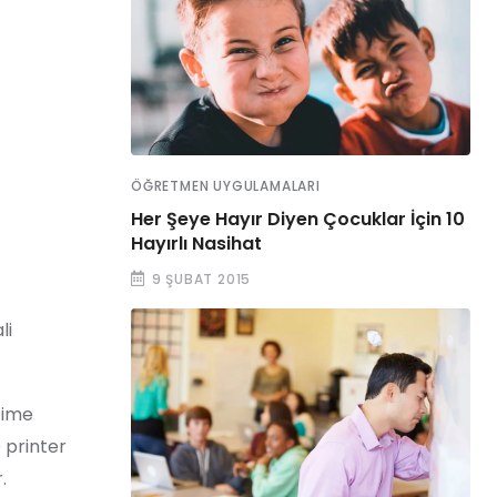
ÖĞRETMEN UYGULAMALARI
Her Şeye Hayır Diyen Çocuklar İçin 10
Hayırlı Nasihat
9 ŞUBAT 2015
li
time
 printer
.