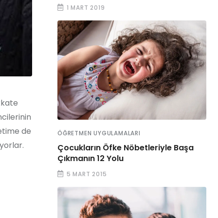
1 MART 2019
kkate
ilerinin
retime de
ÖĞRETMEN UYGULAMALARI
yorlar.
Çocukların Öfke Nöbetleriyle Başa
Çıkmanın 12 Yolu
5 MART 2015