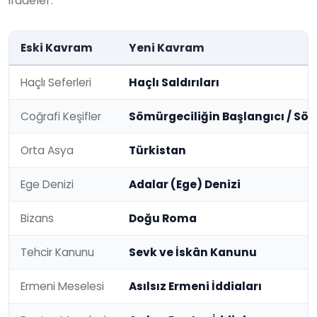
ifadeler:
Eski Kavram
Yeni Kavram
Haçlı Seferleri
Haçlı Saldırıları
Coğrafi Keşifler
Sömürgeciliğin Başlangıcı / Sömü
Orta Asya
Türkistan
Ege Denizi
Adalar (Ege) Denizi
Bizans
Doğu Roma
Tehcir Kanunu
Sevk ve İskân Kanunu
Ermeni Meselesi
Asılsız Ermeni İddiaları