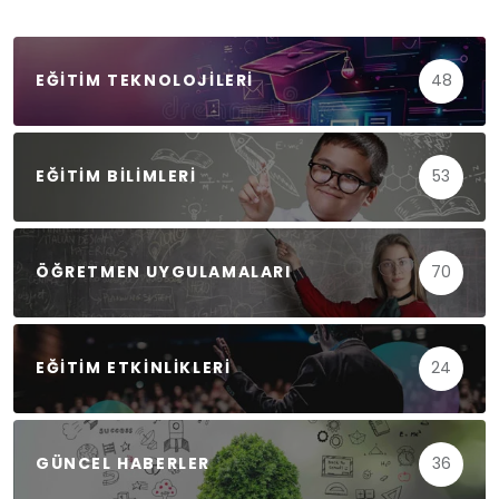
EĞITIM TEKNOLOJILERI
48
EĞITIM BILIMLERI
53
ÖĞRETMEN UYGULAMALARI
70
EĞITIM ETKINLIKLERI
24
GÜNCEL HABERLER
36