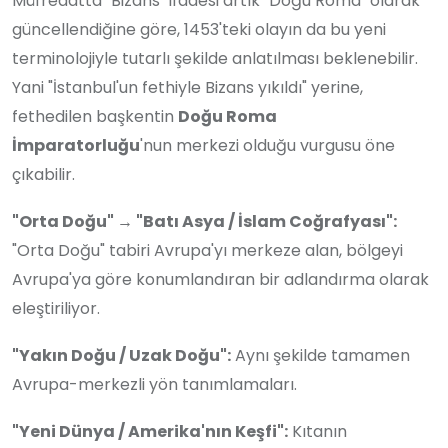
Müfredatta "Bizans" ifadesi artık "Doğu Roma" olarak
güncellendiğine göre, 1453'teki olayın da bu yeni
terminolojiyle tutarlı şekilde anlatılması beklenebilir.
Yani "İstanbul'un fethiyle Bizans yıkıldı" yerine,
fethedilen başkentin
Doğu Roma
İmparatorluğu
'nun merkezi olduğu vurgusu öne
çıkabilir.
"Orta Doğu" → "Batı Asya / İslam Coğrafyası":
"Orta Doğu" tabiri Avrupa'yı merkeze alan, bölgeyi
Avrupa'ya göre konumlandıran bir adlandırma olarak
eleştiriliyor.
"Yakın Doğu / Uzak Doğu":
Aynı şekilde tamamen
Avrupa-merkezli yön tanımlamaları.
"Yeni Dünya / Amerika'nın Keşfi":
Kıtanın