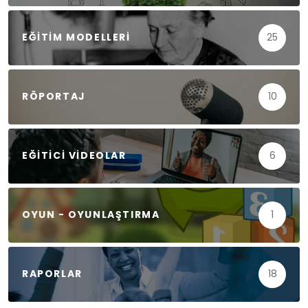
EĞITIM MODELLERI
25
RÖPORTAJ
10
EĞITICI VIDEOLAR
6
OYUN - OYUNLAŞTIRMA
1
RAPORLAR
18