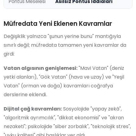
Pontus Meselesi
Asılsız Pontus İddiaları
Müfredata Yeni Eklenen Kavramlar
Değişiklik yalnızca "şunun yerine bunu" mantığıyla
sınırlı değil; müfredata tamamen yeni kavramlar da
girdi:
Vatan algısının genişlemesi:
"Mavi Vatan" (deniz
yetki alanları), "Gök Vatan" (hava ve uzay) ve "Yeşil
Vatan" (orman ve doğa) kavramları coğrafya
derslerine eklendi.
Dijital çağ kavramları:
Sosyolojide "yapay zekâ",
"algoritmik ayrımcılık", "dikkat ekonomisi" ve "akran
nezaketi"; psikolojide "siber zorbalık", "teknolojik stres",
"uyku kalitesi" gibi başlıklar yer aldı.