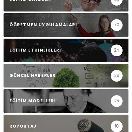
ÖĞRETMEN UYGULAMALARI
70
EĞITIM ETKINLIKLERI
24
GÜNCEL HABERLER
36
EĞITIM MODELLERI
25
RÖPORTAJ
10