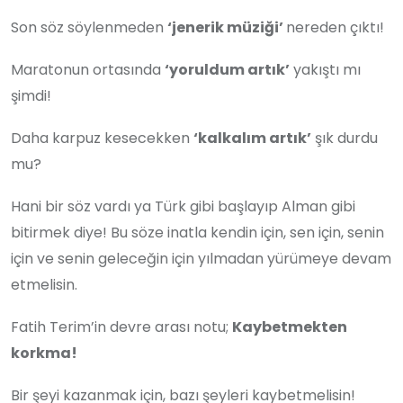
Son söz söylenmeden
‘jenerik müziği’
nereden çıktı!
Maratonun ortasında
‘yoruldum artık’
yakıştı mı
şimdi!
Daha karpuz kesecekken
‘kalkalım artık’
şık durdu
mu?
Hani bir söz vardı ya Türk gibi başlayıp Alman gibi
bitirmek diye! Bu söze inatla kendin için, sen için, senin
için ve senin geleceğin için yılmadan yürümeye devam
etmelisin.
Fatih Terim’in devre arası notu;
Kaybetmekten
korkma!
Bir şeyi kazanmak için, bazı şeyleri kaybetmelisin!