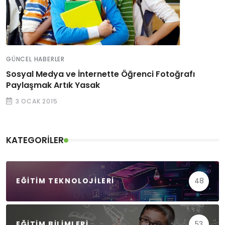
GÜNCEL HABERLER
Sosyal Medya ve İnternette Öğrenci Fotoğrafı
Paylaşmak Artık Yasak
3 OCAK 2015
KATEGORILER
EĞITIM TEKNOLOJILERI
48
EĞITIM BILIMLERI
53